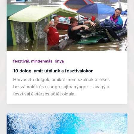
,
,
fesztivál
mindenmás
rinya
10 dolog, amit utálunk a fesztiválokon
Hervasztó dolgok, amikről nem szólnak a lelkes
beszámolók és ujjongó sajtóanyagok – avagy a
fesztivál életérzés sötét oldala.