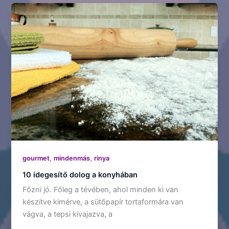
,
,
gourmet
mindenmás
rinya
10 idegesítő dolog a konyhában
Főzni jó. Főleg a tévében, ahol minden ki van
készítve kimérve, a sütőpapír tortaformára van
vágva, a tepsi kivajazva, a