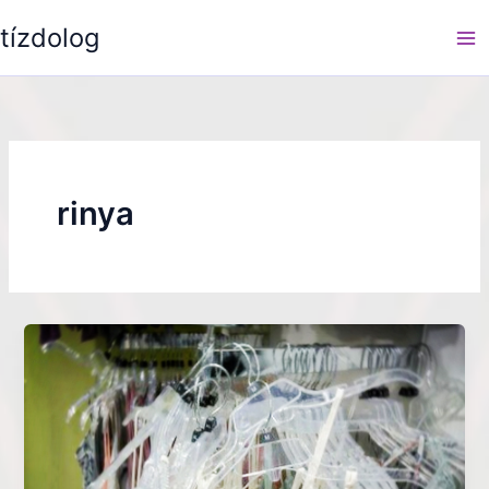
Skip
tízdolog
to
content
rinya