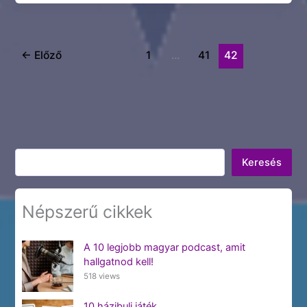
←
Előző
1
…
41
42
Keresés
Keresés
Népszerű cikkek
A 10 legjobb magyar podcast, amit
hallgatnod kell!
518 views
10 házibuli játék