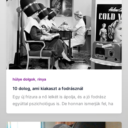
,
hülye dolgok
rinya
10 dolog, ami kiakaszt a fodrásznál
Egy új frizura a nő lelkét is ápolja, és a jó fodrász
egyúttal pszichológus is. De honnan ismerjük fel, ha