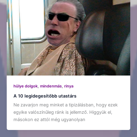
,
,
hülye dolgok
mindenmás
rinya
A 10 legidegesítőbb utastárs
Ne zavarjon meg minket a tipizálásban, hogy ezek
egyike valószínűleg ránk is jellemző. Higgyük el,
másokon ez attól még ugyanolyan