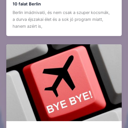
10 falat Berlin
Berlin imádnivaló, és nem csak a szuper kocsmák,
a durva éjszakai élet és a sok jó program miatt,
hanem azért is,