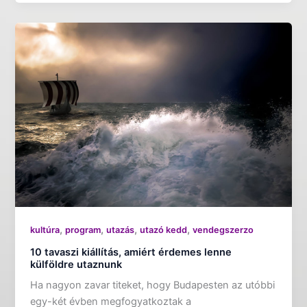
,
,
,
,
kultúra
program
utazás
utazó kedd
vendegszerzo
10 tavaszi kiállítás, amiért érdemes lenne
külföldre utaznunk
Ha nagyon zavar titeket, hogy Budapesten az utóbbi
egy-két évben megfogyatkoztak a