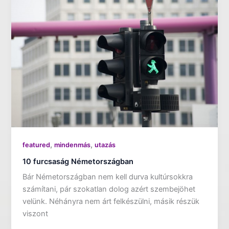
,
,
featured
mindenmás
utazás
10 furcsaság Németországban
Bár Németországban nem kell durva kultúrsokkra
számítani, pár szokatlan dolog azért szembejöhet
velünk. Néhányra nem árt felkészülni, másik részük
viszont