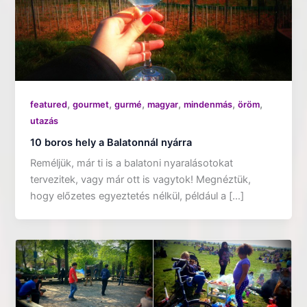
,
,
,
,
,
,
featured
gourmet
gurmé
magyar
mindenmás
öröm
utazás
10 boros hely a Balatonnál nyárra
Reméljük, már ti is a balatoni nyaralásotokat
tervezitek, vagy már ott is vagytok! Megnéztük,
hogy előzetes egyeztetés nélkül, például a […]