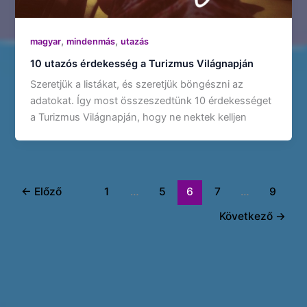
,
,
magyar
mindenmás
utazás
10 utazós érdekesség a Turizmus Világnapján
Szeretjük a listákat, és szeretjük böngészni az
adatokat. Így most összeszedtünk 10 érdekességet
a Turizmus Világnapján, hogy ne nektek kelljen
←
Előző
1
…
5
6
7
…
9
Következő
→