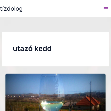
Skip
tízdolog
to
content
utazó kedd