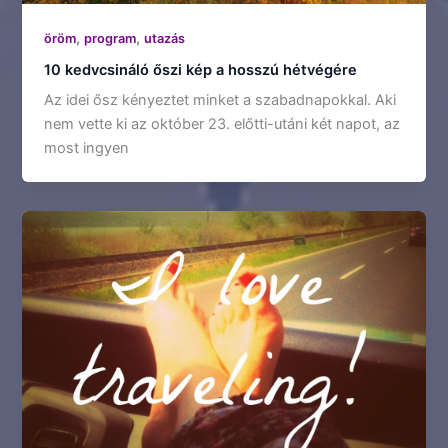
,
,
öröm
program
utazás
10 kedvcsináló őszi kép a hosszú hétvégére
Az idei ősz kényeztet minket a szabadnapokkal. Aki
nem vette ki az október 23. előtti-utáni két napot, az
most ingyen