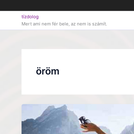
Skip
to
tízdolog
content
Mert ami nem fér bele, az nem is számít.
öröm