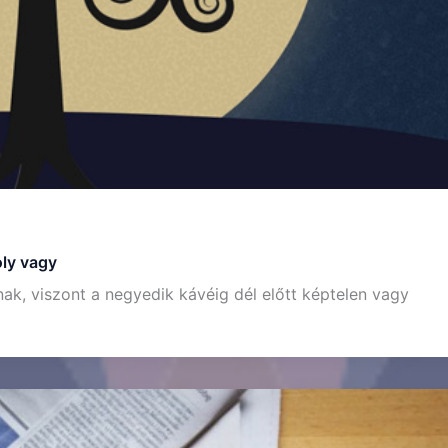
oly vagy
ak, viszont a negyedik kávéig dél előtt képtelen vagy