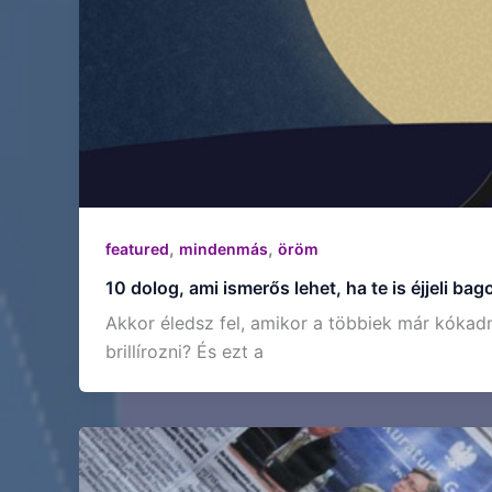
,
,
featured
mindenmás
öröm
10 dolog, ami ismerős lehet, ha te is éjjeli bag
Akkor éledsz fel, amikor a többiek már kókadn
brillírozni? És ezt a