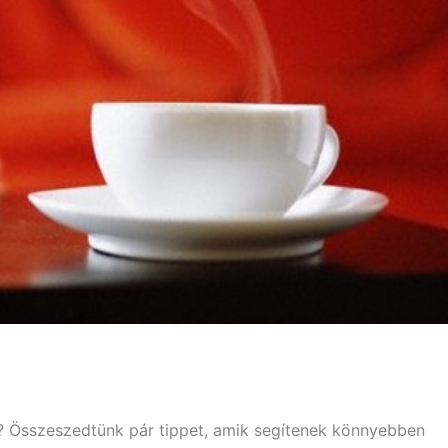
e? Összeszedtünk pár tippet, amik segítenek könnyebben