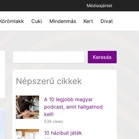
Médiaajánlat
Körömlakk
Cuki
Mindenmás
Kert
Divat
Keresés
Keresés
Népszerű cikkek
A 10 legjobb magyar
podcast, amit hallgatnod
kell!
538 views
10 házibuli játék