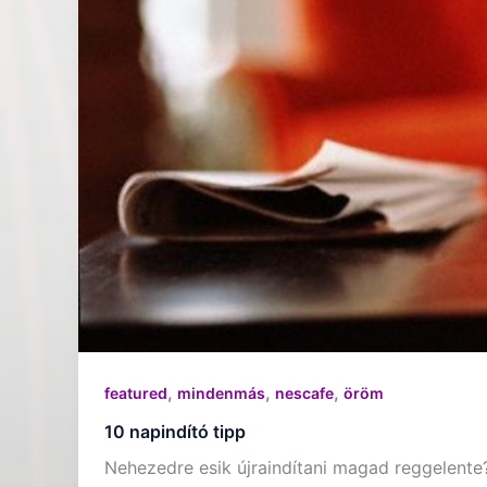
,
,
,
featured
mindenmás
nescafe
öröm
10 napindító tipp
Nehezedre esik újraindítani magad reggelent