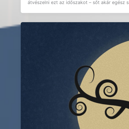
átvészelni ezt az időszakot – sőt akár egész