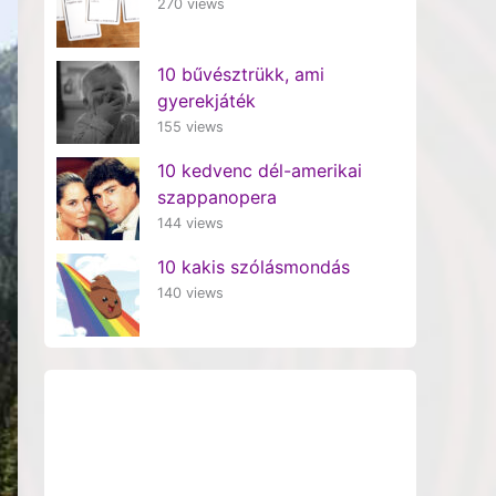
270 views
10 bűvésztrükk, ami
gyerekjáték
155 views
10 kedvenc dél-amerikai
szappanopera
144 views
10 kakis szólásmondás
140 views