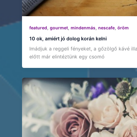
,
,
,
,
featured
gourmet
mindenmás
nescafe
öröm
10 ok, amiért jó dolog korán kelni
Imádjuk a reggeli fényeket, a gőzölgő kávé il
előtt már elintéztünk egy csomó