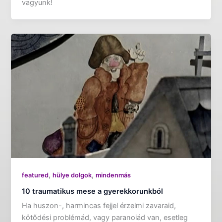
vagyunk!
,
,
featured
hülye dolgok
mindenmás
10 traumatikus mese a gyerekkorunkból
Ha huszon-, harmincas fejjel érzelmi zavaraid,
kötődési problémád, vagy paranoiád van, esetleg