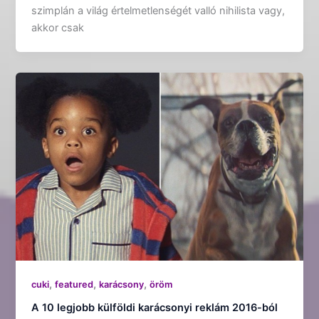
szimplán a világ értelmetlenségét valló nihilista vagy,
akkor csak
,
,
,
cuki
featured
karácsony
öröm
A 10 legjobb külföldi karácsonyi reklám 2016-ból