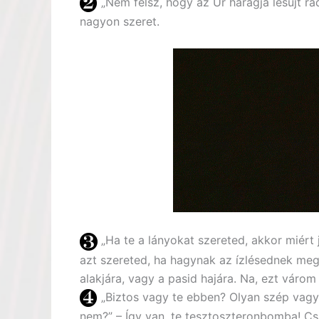
„Nem félsz, hogy az Úr haragja lesújt rá
nagyon szeret.
„Ha te a lányokat szereted, akkor miért j
azt szereted, ha hagynak az ízlésednek meg
alakjára, vagy a pasid hajára. Na, ezt várom e
„Biztos vagy te ebben? Olyan szép vag
nem?” – Így van, te tesztoszteronbomba! Cs