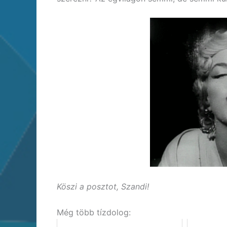
Köszi a posztot, Szandi!
Még több tízdolog: