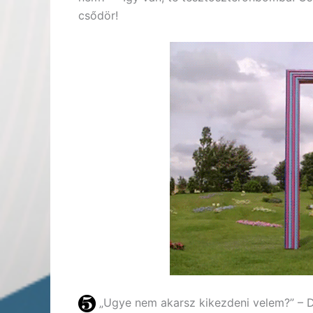
csődör!
„Ugye nem akarsz kikezdeni velem?” – D