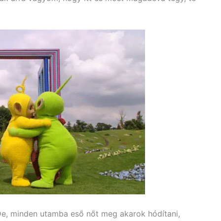
e, minden utamba eső nőt meg akarok hódítani,