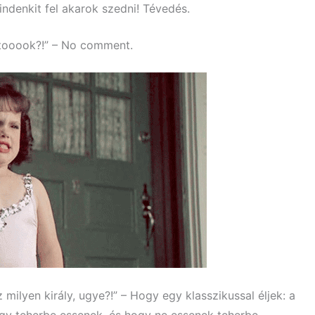
ndenkit fel akarok szedni! Tévedés.
atooook?!” – No comment.
 milyen király, ugye?!” – Hogy egy klasszikussal éljek: a
gy teherbe essenek, és hogy ne essenek teherbe.