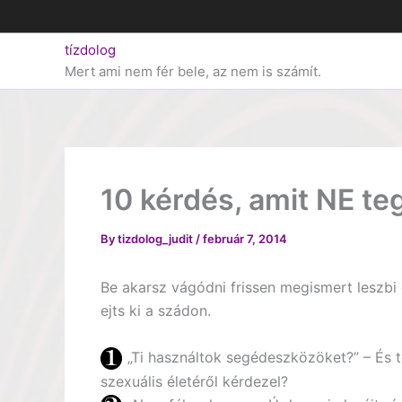
Skip
to
tízdolog
content
Mert ami nem fér bele, az nem is számít.
10 kérdés, amit NE te
By
tizdolog_judit
/
február 7, 2014
Be akarsz vágódni frissen megismert leszbi
ejts ki a szádon.
„Ti használtok segédeszközöket?” – És 
szexuális életéről kérdezel?