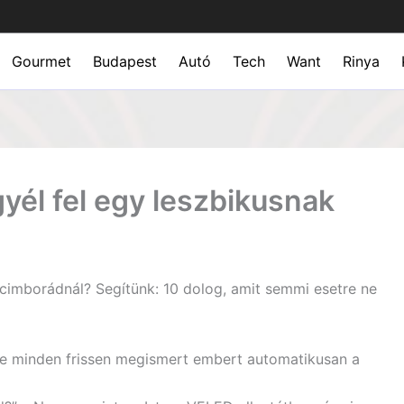
Gourmet
Budapest
Autó
Tech
Want
Rinya
gyél fel egy leszbikusnak
 cimborádnál? Segítünk: 10 dolog, amit semmi esetre ne
te minden frissen megismert embert automatikusan a