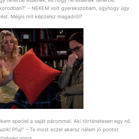
kkorodban?” – NEKEM volt gyerekszobám, úgyhogy úgy
dést. Mégis mit képzelsz magadról?
ekem speciel a saját párommal. Aki történetesen egy nő.
uzik! Pfuj!” – Te most ezzel akarsz nálam jó pontot
lönbség nincs.