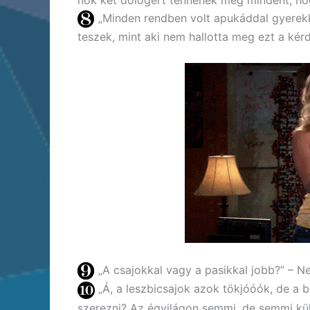
„Minden rendben volt apukáddal gyere
teszek, mint aki nem hallotta meg ezt a kér
„A csajokkal vagy a pasikkal jobb?” – N
„Á, a leszbicsajok azok tökjóóók, de a b
szerezni? Az égvilágon semmi, de semmi kü