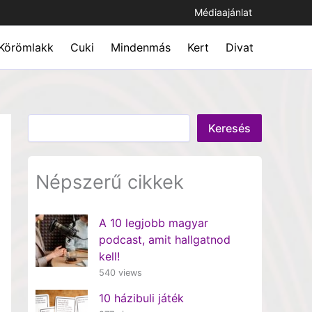
Médiaajánlat
Körömlakk
Cuki
Mindenmás
Kert
Divat
Keresés
Keresés
Népszerű cikkek
A 10 legjobb magyar
podcast, amit hallgatnod
kell!
540 views
10 házibuli játék