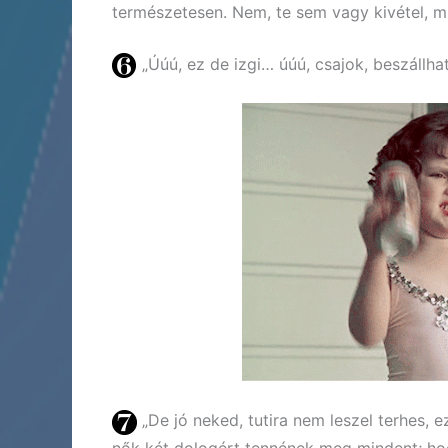
természetesen. Nem, te sem vagy kivétel, mi
„Úúú, ez de izgi… úúú, csajok, beszállh
„De jó neked, tutira nem leszel terhes, ez
nők két dologért tennének meg mindent; ho