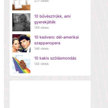
277 views
10 bűvésztrükk, ami
gyerekjáték
159 views
10 kedvenc dél-amerikai
szappanopera
146 views
10 kakis szólásmondás
142 views