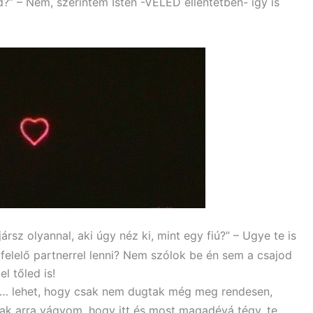
d?” – Nem, szerintem Isten -VELED ellentétben- így is
ársz olyannal, aki úgy néz ki, mint egy fiú?” – Ugye te is
felelő partnerrel lenni? Nem szólok be én sem a csajod
l tőled is!
y… lehet, hogy csak nem dugtak még meg rendesen,
ak arra vágyom, hogy itt és most magadévá tégy, te