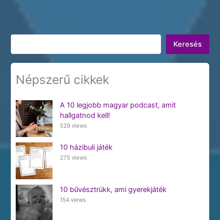
Keresés
Keresés
Népszerű cikkek
A 10 legjobb magyar podcast, amit
hallgatnod kell!
529 views
10 házibuli játék
275 views
10 bűvésztrükk, ami gyerekjáték
154 views