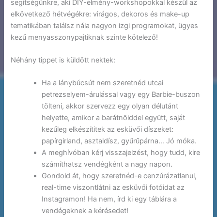
segítségünkre, aki DIY-élmény-workshopokkal készül az
elkövetkező hétvégékre: virágos, dekoros és make-up
tematikában találsz nála nagyon izgi programokat, ügyes
kezű menyasszonypajtiknak szinte kötelező!
Néhány tippet is küldött nektek:
Ha a lánybúcsút nem szeretnéd utcai
petrezselyem-árulással vagy egy Barbie-buszon
tölteni, akkor szervezz egy olyan délutánt
helyette, amikor a barátnőiddel együtt, saját
kezűleg elkészítitek az esküvői díszeket:
papírgirland, asztaldísz, gyűrűpárna… Jó móka.
A meghívóban kérj visszajelzést, hogy tudd, kire
számíthatsz vendégként a nagy napon.
Gondold át, hogy szeretnéd-e cenzúrázatlanul,
real-time viszontlátni az esküvői fotóidat az
Instagramon! Ha nem, írd ki egy táblára a
vendégeknek a kérésedet!