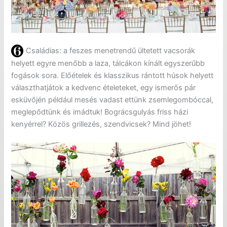
Családias: a feszes menetrendű ültetett vacsorák
helyett egyre menőbb a laza, tálcákon kínált egyszerűbb
fogások sora. Előételek és klasszikus rántott húsok helyett
választhatjátok a kedvenc ételeteket, egy ismerős pár
esküvőjén például mesés vadast ettünk zsemlegombóccal,
meglepődtünk és imádtuk! Bográcsgulyás friss házi
kenyérrel? Közös grillezés, szendvicsek? Mind jöhet!