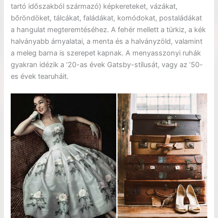
tartó időszakból származó) képkereteket, vázákat,
bőröndöket, tálcákat, faládákat, komódokat, postaládákat
a hangulat megteremtéséhez. A fehér mellett a türkiz, a kék
halványabb árnyalatai, a menta és a halványzöld, valamint
a meleg barna is szerepet kapnak. A menyasszonyi ruhák
gyakran idézik a ’20-as évek Gatsby-stílusát, vagy az ’50-
es évek tearuháit.