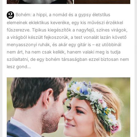
Bohém: a hippi, a nomád és a gypsy életstílus
elemeinek eklektikus keveréke, egy kis művészi érzékkel
fűszerezve. Tipikus kiegészítők a nagyfejű, színes virágok,
a virágból készült fejkoszorúk, a test vonalát lazán követő
menyasszonyi ruhák, és akár egy gitár is – ez utóbbinál
nem árt, ha nem csak kellék, hanem valaki meg is tudja
szólaltatni, de egy bohém társaságban ezzel biztosan nem
lesz gond…