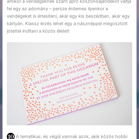
amikor a vendégeknek szánt apró köszönőajándékot váltja
fel egy az adomány – persze érdemes ilyenkor a
vendégeket is értesíteni, akár egy kis beszédben, akár egy
kártyán. Klassz érzés lehet egy a násznéppel megosztott
jótettel indítani a közös életet!
A tematikus: és végül vannak azok, akik közös hobbi