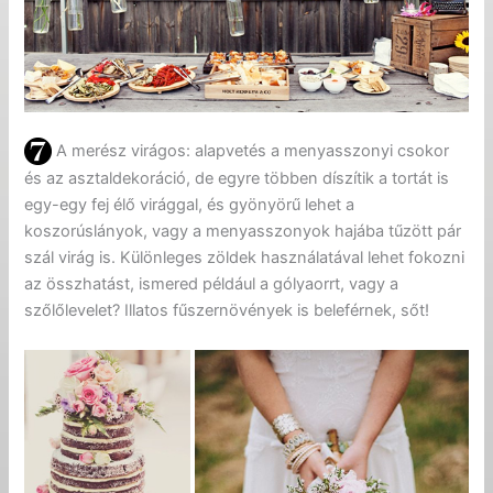
A merész virágos: alapvetés a menyasszonyi csokor
és az asztaldekoráció, de egyre többen díszítik a tortát is
egy-egy fej élő virággal, és gyönyörű lehet a
koszorúslányok, vagy a menyasszonyok hajába tűzött pár
szál virág is. Különleges zöldek használatával lehet fokozni
az összhatást, ismered például a gólyaorrt, vagy a
szőlőlevelet? Illatos fűszernövények is beleférnek, sőt!