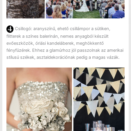
Csillogó: aranyszínű, ehető csillámpor a sütiken,
flitterek a színes balerinán, nemes anyagból készült
evőeszközök, óriási kandeláberek, meghökkentő
fényfüzérek. Ehhez a glamúrhoz jól passzolnak az amerikai
stílusú székek, asztaldekorációnak pedig a magas vázák.