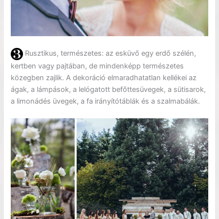
Rusztikus, természetes: az esküvő egy erdő szélén,
kertben vagy pajtában, de mindenképp természetes
közegben zajlik. A dekoráció elmaradhatatlan kellékei az
ágak, a lámpások, a lelógatott befőttesüvegek, a sütisarok,
a limonádés üvegek, a fa irányítótáblák és a szalmabálák.