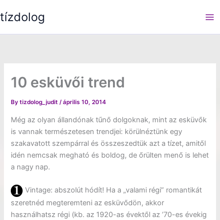
Skip
tízdolog
to
content
10 esküvői trend
By
tizdolog_judit
/
április 10, 2014
Még az olyan állandónak tűnő dolgoknak, mint az esküvők
is vannak természetesen trendjei: körülnéztünk egy
szakavatott szempárral és összeszedtük azt a tízet, amitől
idén nemcsak megható és boldog, de őrülten menő is lehet
a nagy nap.
Vintage: abszolút hódít! Ha a „valami régi” romantikát
szeretnéd megteremteni az esküvődön, akkor
használhatsz régi (kb. az 1920-as évektől az ’70-es évekig