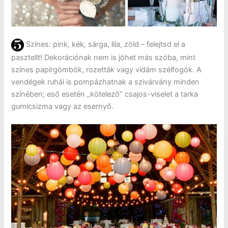
Színes: pink, kék, sárga, lila, zöld – felejtsd el a
pasztellt! Dekorációnak nem is jöhet más szóba, mint
színes papírgömbök, rozetták vagy vidám szélfogók. A
vendégek ruhái is pompázhatnak a szivárvány minden
színében; eső esetén „kötelező” csajos-viselet a tarka
gumicsizma vagy az esernyő.