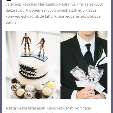
vagy épp kedvenc film szimbolikájára fűzik fel az esküvői
dekorációt. A Bohémesküvőn olvashattok egy klassz
könyves esküvőről, de láttunk már legós és akcióhősös
bulit is.
A lista összeállításában Klenovszki Mimi volt nagy