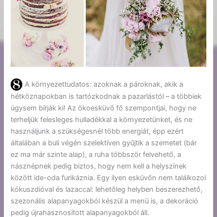
A környezettudatos: azoknak a pároknak, akik a
hétköznapokban is tartózkodnak a pazarlástól – a többiek
úgysem bírják ki! Az ökoesküvő fő szempontjai, hogy ne
terheljük felesleges hulladékkal a környezetünket, és ne
használjunk a szükségesnél több energiát, épp ezért
általában a buli végén szelektíven gyűjtik a szemetet (bár
ez ma már szinte alap), a ruha többször felvehető, a
násznépnek pedig biztos, hogy nem kell a helyszínek
között ide-oda furikáznia. Egy ilyen esküvőn nem találkozol
kókuszdióval és lazaccal: lehetőleg helyben beszerezhető,
szezonális alapanyagokból készül a menü is, a dekoráció
pedig újrahasznosított alapanyagokból áll.