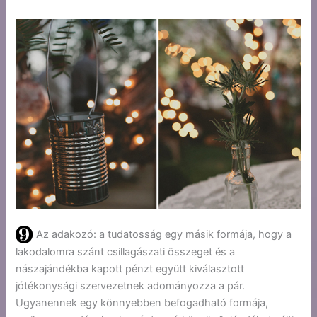
Az adakozó: a tudatosság egy másik formája, hogy a
lakodalomra szánt csillagászati összeget és a
nászajándékba kapott pénzt együtt kiválasztott
jótékonysági szervezetnek adományozza a pár.
Ugyanennek egy könnyebben befogadható formája,