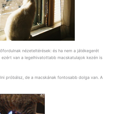
fordulnak nézeteltérések: és ha nem a játékegerét
n, ezért van a legelhivatottabb macskatulajok kezén is
elni próbálsz, de a macskának fontosabb dolga van. A