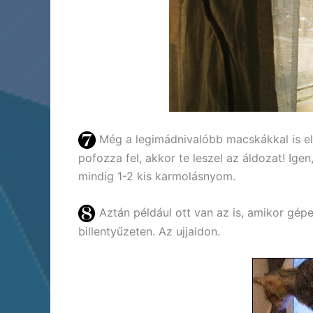
Még a legimádnivalóbb macskákkal is elő
pofozza fel, akkor te leszel az áldozat! Ige
mindig 1-2 kis karmolásnyom.
Aztán például ott van az is, amikor gép
billentyűzeten. Az ujjaidon.