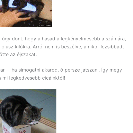
ka úgy dönt, hogy a hasad a legkényelmesebb a számára,
lusz kilókra. Arról nem is beszélve, amikor lezsibbadt
ötte az éjszakát.
kar – ha simogatni akarod, ő persze játszani. Így megy
a mi legkedvesebb cicáinktól!