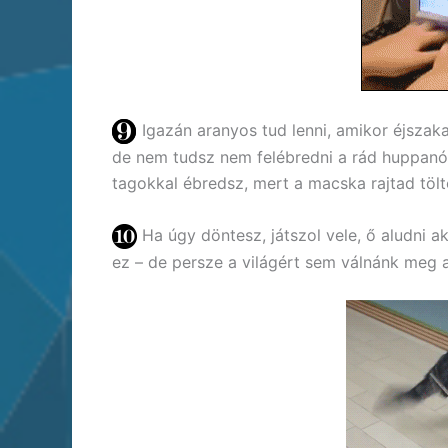
Igazán aranyos tud lenni, amikor éjsza
de nem tudsz nem felébredni a rád huppanó p
tagokkal ébredsz, mert a macska rajtad tölt
Ha úgy döntesz, játszol vele, ő aludni a
ez – de persze a világért sem válnánk meg 