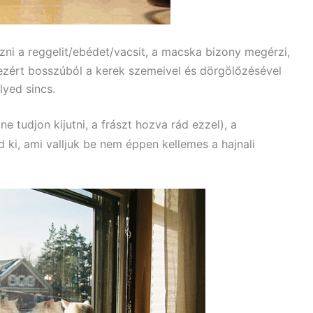
zni a reggelit/ebédet/vacsit, a macska bizony megérzi,
ezért bosszúból a kerek szemeivel és dörgölőzésével
lyed sincs.
 tudjon kijutni, a frászt hozva rád ezzel), a
ki, ami valljuk be nem éppen kellemes a hajnali