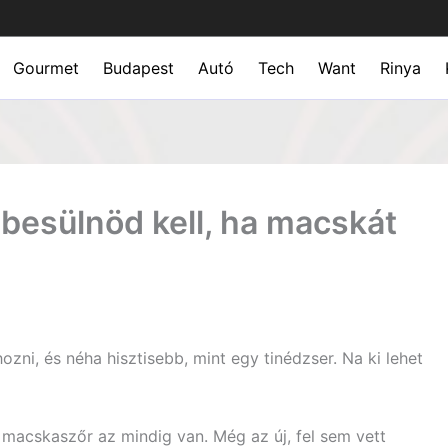
Gourmet
Budapest
Autó
Tech
Want
Rinya
besülnöd kell, ha macskát
zni, és néha hisztisebb, mint egy tinédzser. Na ki lehet
macskaszőr az mindig van. Még az új, fel sem vett