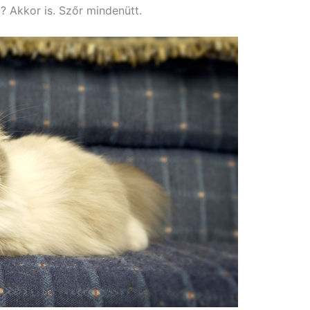
d? Akkor is. Szőr mindenütt.