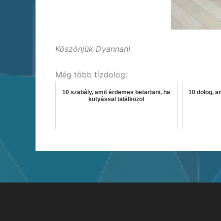
Köszönjük Dyannah!
Még több tízdolog:
10 szabály, amit érdemes betartani, ha
10 dolog, a
kutyással találkozol