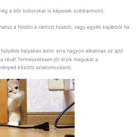
ég a bőr bútorokat is képesek szétkarmolni.
atsz a földön a rántott húsból, vagy egyéb kajákból ha
ülyébb helyeken lenni: erre nagyon alkalmas az ajtó
g a tévé! Természetesen jól érzik magukat a
ényed közötti szlalomozásról.