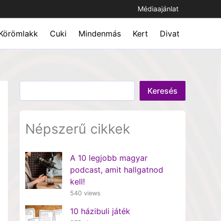
Médiaajánlat
Körömlakk
Cuki
Mindenmás
Kert
Divat
Keresés
Keresés
Népszerű cikkek
A 10 legjobb magyar
podcast, amit hallgatnod
kell!
540 views
10 házibuli játék