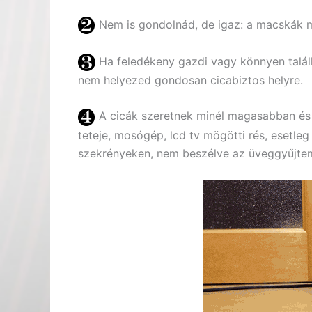
Nem is gondolnád, de igaz: a macskák m
Ha feledékeny gazdi vagy könnyen találh
nem helyezed gondosan cicabiztos helyre.
A cicák szeretnek minél magasabban és h
teteje, mosógép, lcd tv mögötti rés, esetle
szekrényeken, nem beszélve az üveggyűjtem