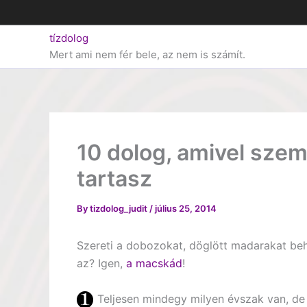
Skip
to
tízdolog
content
Mert ami nem fér bele, az nem is számít.
10 dolog, amivel szem
tartasz
By
tizdolog_judit
/
július 25, 2014
Szereti a dobozokat, döglött madarakat beho
az? Igen,
a macskád
!
Teljesen mindegy milyen évszak van, de 