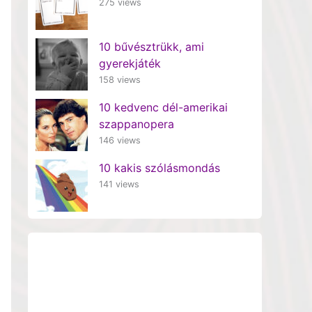
275 views
10 bűvésztrükk, ami
gyerekjáték
158 views
10 kedvenc dél-amerikai
szappanopera
146 views
10 kakis szólásmondás
141 views