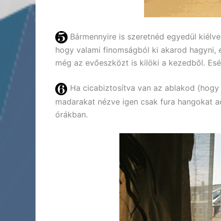
Bármennyire is szeretnéd egyedül kiélve
hogy valami finomságból ki akarod hagyni, 
még az evőeszközt is kilöki a kezedből. Esé
Ha cicabiztosítva van az ablakod (hogy ne
madarakat nézve igen csak fura hangokat ad 
órákban.