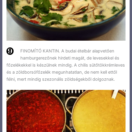
FINOMÍTÓ KANTIN. A budai ételbár alapvetően
hamburgerezőnek hirdeti magát, de levesekkel és
főzelékekkel is készülnek mindig. A chilis sütőtökkrémleves
és a zöldborsófőzelék megunhatatlan, de nem kell ettől
félni, mert mindig szezonális zöldségekből dolgoznak.