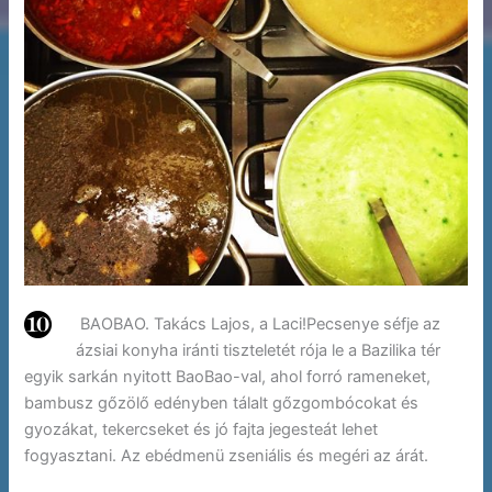
BAOBAO. Takács Lajos, a Laci!Pecsenye séfje az
ázsiai konyha iránti tiszteletét rója le a Bazilika tér
egyik sarkán nyitott BaoBao-val, ahol forró rameneket,
bambusz gőzölő edényben tálalt gőzgombócokat és
gyozákat, tekercseket és jó fajta jegesteát lehet
fogyasztani. Az ebédmenü zseniális és megéri az árát.