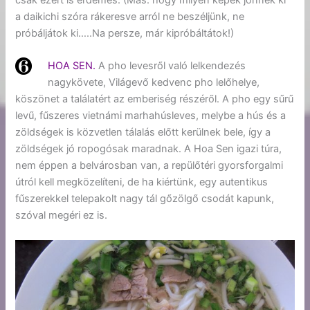
a daikichi szóra rákeresve arról ne beszéljünk, ne
próbáljátok ki…..Na persze, már kipróbáltátok!)
HOA SEN.
A pho levesről való lelkendezés
nagykövete, Világevő kedvenc pho lelőhelye,
köszönet a találatért az emberiség részéről. A pho egy sűrű
levű, fűszeres vietnámi marhahúsleves, melybe a hús és a
zöldségek is közvetlen tálalás előtt kerülnek bele, így a
zöldségek jó ropogósak maradnak. A Hoa Sen igazi túra,
nem éppen a belvárosban van, a repülőtéri gyorsforgalmi
útról kell megközelíteni, de ha kiértünk, egy autentikus
fűszerekkel telepakolt nagy tál gőzölgő csodát kapunk,
szóval megéri ez is.