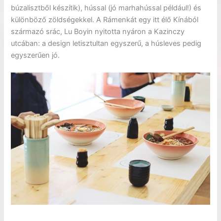
búzalisztből készítik), hússal (jó marhahússal például!) és
különböző zöldségekkel. A Rámenkát egy itt élő Kínából
származó srác, Lu Boyin nyitotta nyáron a Kazinczy
utcában: a design letisztultan egyszerű, a húsleves pedig
egyszerűen jó.