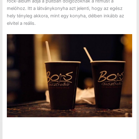
rock-album adja a pultban dolgozóknak a ritmust a
melóhoz. Itt a látványkonyha azt jelenti, hogy az egész
hely tényleg akkora, mint egy konyha, délben inkább az
elvitel a reális.