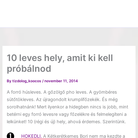
10 leves hely, amit ki kell
próbálnod
By
tizdolog_koocos
/
november 11, 2014
A forró húsleves. A gőzölgő pho leves. A gyömbéres
sütőtökleves. Az újragondolt krumplifőzekék. És még
sorolhatnánk! Mert ilyenkor a hidegben nincs is jobb, mint
betérni egy forró levesre vagy főzelékre és felmelegíteni a
lelkünket! 10 (régi és új) hely, ahová érdemes. Szerintünk.
HOKEDLI.
A Kétkerétkemes Bori nem ma kezdte a