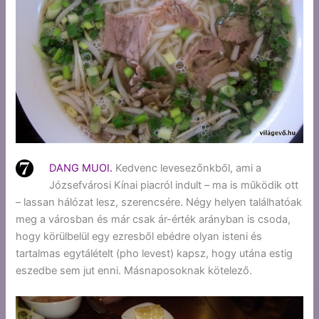
DANG MUOI.
Kedvenc levesezőnkből, ami a
Józsefvárosi Kínai piacról indult – ma is működik ott
– lassan hálózat lesz, szerencsére. Négy helyen találhatóak
meg a városban és már csak ár-érték arányban is csoda,
hogy körülbelül egy ezresből ebédre olyan isteni és
tartalmas egytálételt (pho levest) kapsz, hogy utána estig
eszedbe sem jut enni. Másnaposoknak kötelező.