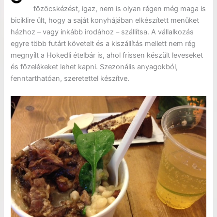
főzőcskézést, igaz, nem is olyan régen még maga is
biciklire ült, hogy a saját konyhájában elkészített menüket
házhoz – vagy inkább irodához – szállítsa. A vállalkozás
egyre több futárt követelt és a kiszállítás mellett nem rég
megnyílt a Hokedli ételbár is, ahol frissen készült leveseket
és főzelékeket lehet kapni. Szezonális anyagokból,
fenntarthatóan, szeretettel készítve.