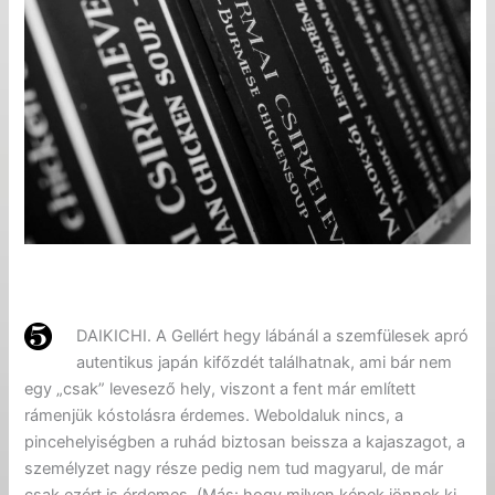
DAIKICHI. A Gellért hegy lábánál a szemfülesek apró
autentikus japán kifőzdét találhatnak, ami bár nem
egy „csak” levesező hely, viszont a fent már említett
rámenjük kóstolásra érdemes. Weboldaluk nincs, a
pincehelyiségben a ruhád biztosan beissza a kajaszagot, a
személyzet nagy része pedig nem tud magyarul, de már
csak ezért is érdemes. (Más: hogy milyen képek jönnek ki