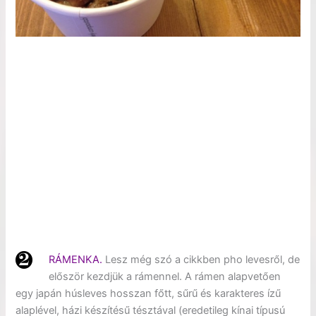
RÁMENKA.
Lesz még szó a cikkben pho levesről, de
először kezdjük a rámennel. A rámen alapvetően
egy japán húsleves hosszan főtt, sűrű és karakteres ízű
alaplével, házi készítésű tésztával (eredetileg kínai típusú