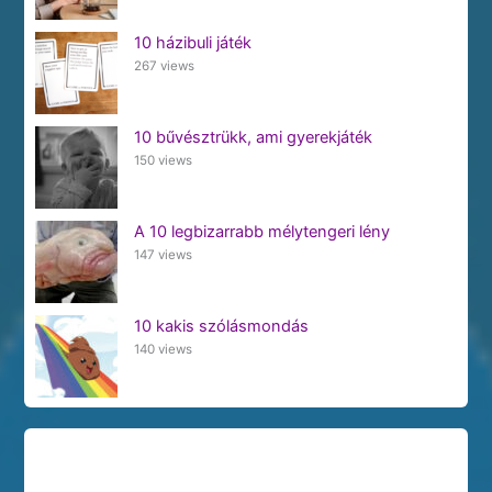
10 házibuli játék
267 views
10 bűvésztrükk, ami gyerekjáték
150 views
A 10 legbizarrabb mélytengeri lény
147 views
10 kakis szólásmondás
140 views