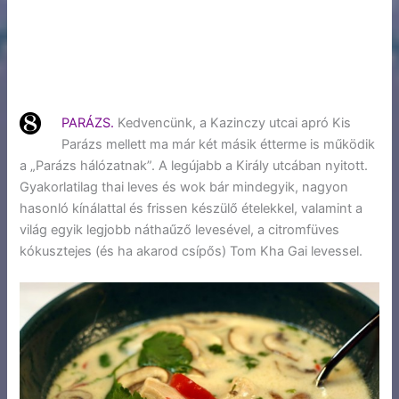
PARÁZS.
Kedvencünk, a Kazinczy utcai apró Kis
Parázs mellett ma már két másik étterme is működik
a „Parázs hálózatnak”. A legújabb a Király utcában nyitott.
Gyakorlatilag thai leves és wok bár mindegyik, nagyon
hasonló kínálattal és frissen készülő ételekkel, valamint a
világ egyik legjobb náthaűző levesével, a citromfüves
kókusztejes (és ha akarod csípős) Tom Kha Gai levessel.