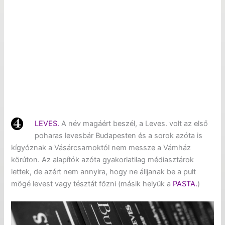
LEVES.
A név magáért beszél, a Leves. volt az első
poharas levesbár Budapesten és a sorok azóta is
kígyóznak a Vásárcsarnoktól nem messze a Vámház
körúton. Az alapítók azóta gyakorlatilag médiasztárok
lettek, de azért nem annyira, hogy ne álljanak be a pult
mögé levest vagy tésztát főzni (másik helyük a
PASTA.
)