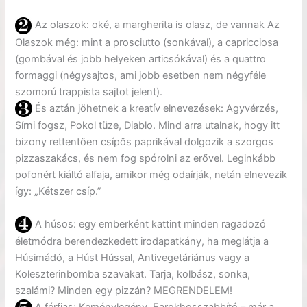
Az olaszok: oké, a margherita is olasz, de vannak Az
Olaszok még: mint a prosciutto (sonkával), a capricciosa
(gombával és jobb helyeken articsókával) és a quattro
formaggi (négysajtos, ami jobb esetben nem négyféle
szomorú trappista sajtot jelent).
És aztán jöhetnek a kreatív elnevezések: Agyvérzés,
Sírni fogsz, Pokol tüze, Diablo. Mind arra utalnak, hogy itt
bizony rettentően csípős paprikával dolgozik a szorgos
pizzaszakács, és nem fog spórolni az erővel. Leginkább
pofonért kiáltó alfaja, amikor még odaírják, netán elnevezik
így: „Kétszer csíp.”
A húsos: egy emberként kattint minden ragadozó
életmódra berendezkedett irodapatkány, ha meglátja a
Húsimádó, a Húst Hússal, Antivegetáriánus vagy a
Koleszterinbomba szavakat. Tarja, kolbász, sonka,
szalámi? Minden egy pizzán? MEGRENDELEM!