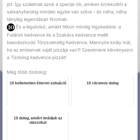
jót.
Így születnek azok a special-ök, amiken brokkolitól a
sárkányfarokig minden egybe van sütve – és néha, néha
tényleg legendásan finomak.
És a legutolsó, amiért titkon mindig irigykedünk: a
Futárok kedvence és a Szakács kedvence mellé
beavászkodó Törzsvendég Kedvence. Mennyire király már,
ha az embernek saját pizzája van?! Szeretnénk kérvényezni
a Tízdolog kedvence pizzát!
Még több tízdolog:
10 kellemetlen éttermi szituáció
10 citromos dolog
10 dolog, amiért imádjuk az
olaszokat