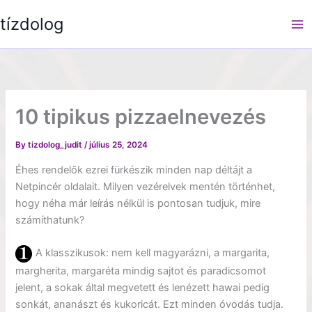
Skip
tízdolog
to
content
10 tipikus pizzaelnevezés
By
tizdolog_judit
/
július 25, 2024
Éhes rendelők ezrei fürkészik minden nap déltájt a
Netpincér oldalait. Milyen vezérelvek mentén történhet,
hogy néha már leírás nélkül is pontosan tudjuk, mire
számíthatunk?
A klasszikusok: nem kell magyarázni, a margarita,
margherita, margaréta mindig sajtot és paradicsomot
jelent, a sokak által megvetett és lenézett hawai pedig
sonkát, ananászt és kukoricát. Ezt minden óvodás tudja.