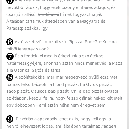
A férfias: Keménylegény, Farokhosszabbító – már a
nevükből látszik, hogy ezek bizony emberes adagok, és
csak jó kiállású,
hordóhasú
hímek fogyaszthatják.
Általában tartalmuk átfedésben van a Magyaros és
Parasztpizzákkal. Így.
Az összetevős mozaikszó: Pipizza, Son-Go-Ku – na
miből lehetnek vajon?
És a fentiekkel meg is érkeztünk a szójátékos
határmezsgyéjére, ahonnan aztán nincs menekvés: a Pizza
á la Usonka, Sajtós és társai…
A szójátékokkal már-már megegyező gyűlöletszintet
tudnak felkorbácsolni a hibrid pizzák: ha Gyros pizzát,
Taco pizzát, Csülkös bab pizzát, Chilis bab pizzát olvasol
az étlapon, készülj fel rá, hogy felszolgálnak neked két ételt
egy dobozban – ami aztán néha nem ér egyet sem.
Pizzériás alapszabály lehet az is, hogy kell egy, a
helyről elnevezett fogás, ami általában tartalmaz
minden