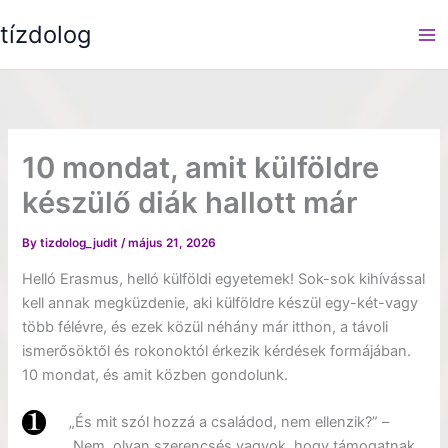
Skip
tízdolog
to
content
10 mondat, amit külföldre
készülő diák hallott már
By
tizdolog_judit
/
május 21, 2026
Helló Erasmus, helló külföldi egyetemek! Sok-sok kihívással
kell annak megküzdenie, aki külföldre készül egy-két-vagy
több félévre, és ezek közül néhány már itthon, a távoli
ismerősöktől és rokonoktól érkezik kérdések formájában.
10 mondat, és amit közben gondolunk.
„És mit szól hozzá a családod, nem ellenzik?” –
Nem, olyan szerencsés vagyok, hogy támogatnak