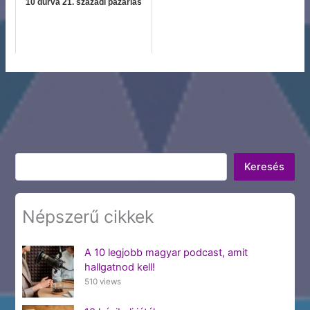
10 durva 21. századi pazarlás
Keresés
Keresés
Népszerű cikkek
A 10 legjobb magyar podcast, amit
hallgatnod kell!
510 views