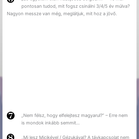
pontosan tudod, mit fogsz csinálni 3/4/5 év múlva?
Nagyon messze van még, meglátjuk, mit hoz a jövő.
„Nem félsz, hogy elfelejtesz magyarul?” – Erre nem
is mondok inkább semmit…
„Mi lesz Micikével / Gézukával? A távkapcsolat nem