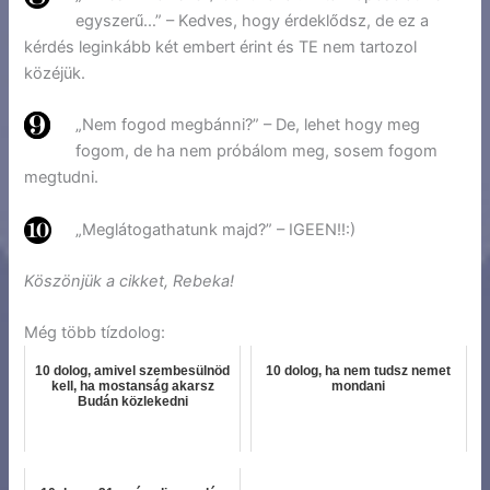
egyszerű…” – Kedves, hogy érdeklődsz, de ez a
kérdés leginkább két embert érint és TE nem tartozol
közéjük.
„Nem fogod megbánni?” – De, lehet hogy meg
fogom, de ha nem próbálom meg, sosem fogom
megtudni.
„Meglátogathatunk majd?” – IGEEN!!:)
Köszönjük a cikket, Rebeka!
Még több tízdolog:
10 dolog, amivel szembesülnöd
10 dolog, ha nem tudsz nemet
kell, ha mostanság akarsz
mondani
Budán közlekedni