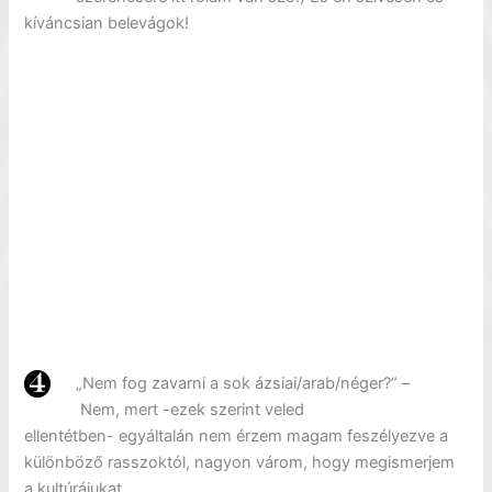
kíváncsian belevágok!
„Nem fog zavarni a sok ázsiai/arab/néger?” –
Nem, mert -ezek szerint veled
ellentétben- egyáltalán nem érzem magam feszélyezve a
különböző rasszoktól, nagyon várom, hogy megismerjem
a kultúrájukat.