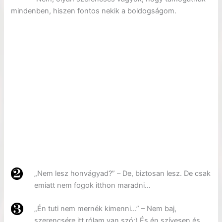
mindenben, hiszen fontos nekik a boldogságom.
„Nem lesz honvágyad?” – De, biztosan lesz. De csak
emiatt nem fogok itthon maradni…
„Én tuti nem mernék kimenni…” – Nem baj,
szerencsére itt rólam van szó:) És én szívesen és