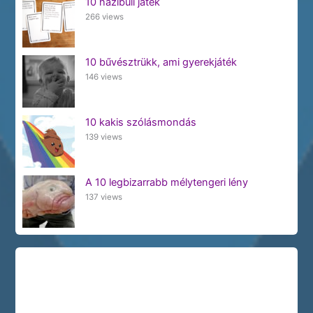
10 házibuli játék
266 views
10 bűvésztrükk, ami gyerekjáték
146 views
10 kakis szólásmondás
139 views
A 10 legbizarrabb mélytengeri lény
137 views