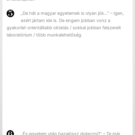
„De hát a magyar egyetemek is olyan jók…” – Igen,
ezért jártam ide is. De engem jobban vonz a
gyakorlat-orientáltabb oktatás / sokkal jobban felszerelt
laboratórium / több munkalehetőség.
„És egyetem után hazajössz dolgozni?” – Te már