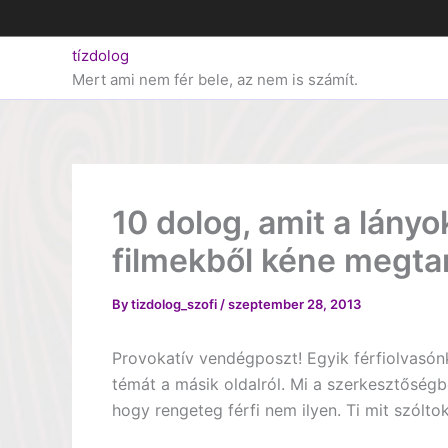
Skip
to
tízdolog
content
Mert ami nem fér bele, az nem is számít.
10 dolog, amit a lány
filmekből kéne megtan
By
tizdolog_szofi
/
szeptember 28, 2013
Provokatív vendégposzt! Egyik férfiolvasó
témát a másik oldalról. Mi a szerkesztőségb
hogy rengeteg férfi nem ilyen. Ti mit szólto