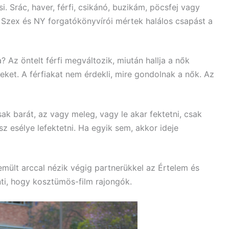
 Srác, haver, férfi, csikánó, buzikám, pöcsfej vagy
a Szex és NY forgatókönyvírói mértek halálos csapást a
? Az öntelt férfi megváltozik, miután hallja a nők
teket. A férfiakat nem érdekli, mire gondolnak a nők. Az
csak barát, az vagy meleg, vagy le akar fektetni, csak
z esélye lefektetni. Ha egyik sem, akkor ideje
lemült arccal nézik végig partnerükkel az Értelem és
nti, hogy kosztümös-film rajongók.