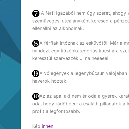
A férfi igazából nem úgy szeret, ahogy 
szemüveges, utcalányként keresed a pénzed
ellenállni az alkoholnak.
A férfiak irtóznak az esküvőtől. Már a m
mindezt egy középkategóriás kocsi ára sze
keresztül szervezzék … na neeeee!
A vőlegények a legénybúcsún valójában 
haverok hoztak.
Az az apa, aki nem ér oda a gyerek karat
oda, hogy rádöbben: a családi pillanatok a 
profit a legfontosabb.
Kép
innen