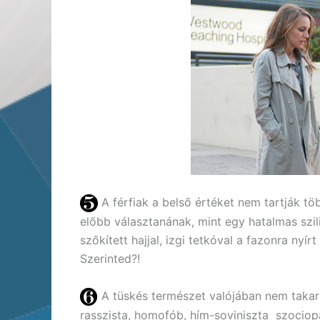
A férfiak a belső értéket nem tartják tö
előbb választanának, mint egy hatalmas szil
szőkített hajjal, izgi tetkóval a fazonra nyírt
Szerinted?!
A tüskés természet valójában nem takar é
rasszista, homofób, hím-soviniszta szociopa