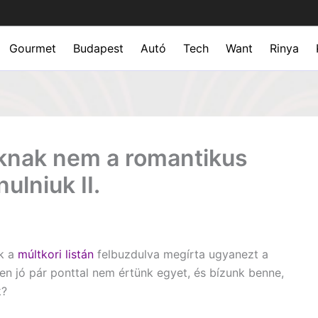
Gourmet
Budapest
Autó
Tech
Want
Rinya
oknak nem a romantikus
ulniuk II.
nk a
múltkori listán
felbuzdulva megírta ugyanezt a
en jó pár ponttal nem értünk egyet, és bízunk benne,
k?