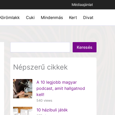
Médiaajánlat
Körömlakk
Cuki
Mindenmás
Kert
Divat
Keresés
Keresés
Népszerű cikkek
A 10 legjobb magyar
podcast, amit hallgatnod
kell!
540 views
10 házibuli játék