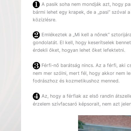
A pasik soha nem mondják azt, hogy pasi.
bármi lehet egy krapek, de a „pasi” szóval 
közízlésre.
Emlékeztek a „Mi kell a nőnek” sztorijára
gondolatát. El kell, hogy keserítselek benne
érdekli őket, hogyan lehet őket lefektetni.
Férfi-nő barátság nincs. Az a férfi, aki 
nem mer szólni, mert fél, hogy akkor nem les
fodrászhoz és kozmetikushoz menned.
Az, hogy a férfiak az első randin átszel
érzelem szívfacsaró képsorait, nem azt jele