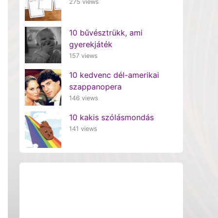
275 views
10 bűvésztrükk, ami
gyerekjáték
157 views
10 kedvenc dél-amerikai
szappanopera
146 views
10 kakis szólásmondás
141 views