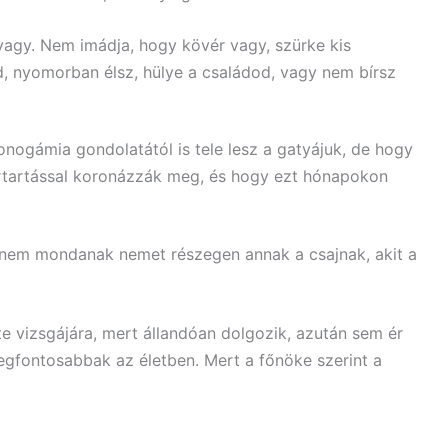
vagy. Nem imádja, hogy kövér vagy, szürke kis
, nyomorban élsz, hülye a családod, vagy nem bírsz
onogámia gondolatától is tele lesz a gatyájuk, de hogy
rtartással koronázzák meg, és hogy ezt hónapokon
nem mondanak nemet részegen annak a csajnak, akit a
e vizsgájára, mert állandóan dolgozik, azután sem ér
legfontosabbak az életben. Mert a főnöke szerint a