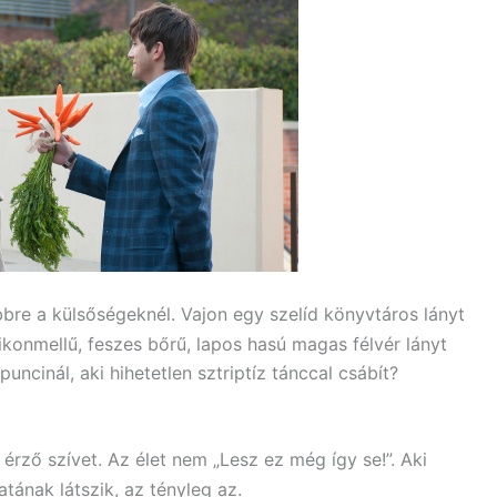
bbre a külsőségeknél. Vajon egy szelíd könyvtáros lányt
ikonmellű, feszes bőrű, lapos hasú magas félvér lányt
 puncinál, aki hihetetlen sztriptíz tánccal csábít?
rző szívet. Az élet nem „Lesz ez még így se!”. Aki
tának látszik, az tényleg az.