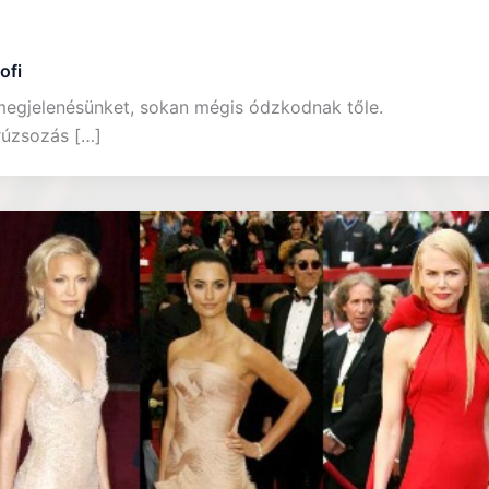
ofi
a megjelenésünket, sokan mégis ódzkodnak tőle.
rúzsozás […]