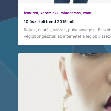
,
,
,
featured
koromlakk
mindenmás
want
10 őszi-téli trend 2015-ből
Rojtok, minták, szőrök, puha anyagok…Beszaba
végigböngésztük az internetet a legjobb szezo