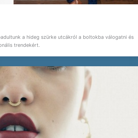
dultunk a hideg szürke utcákról a boltokba válogatni és
nális trendekért.