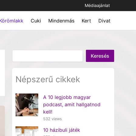
Médiaajánlat
Körömlakk
Cuki
Mindenmás
Kert
Divat
Keresés
Keresés
Népszerű cikkek
A 10 legjobb magyar
podcast, amit hallgatnod
kell!
532 views
10 házibuli játék