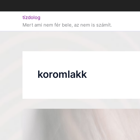
Skip
to
tízdolog
content
Mert ami nem fér bele, az nem is számít.
koromlakk