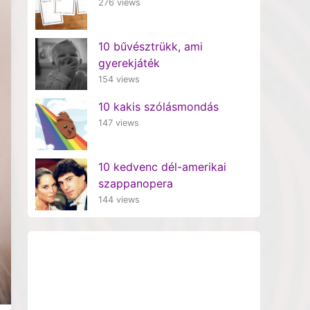
276 views
10 bűvésztrükk, ami
gyerekjáték
154 views
10 kakis szólásmondás
147 views
10 kedvenc dél-amerikai
szappanopera
144 views