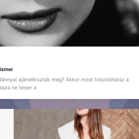
 ismer
ldánnyal ajándékoztak meg? Akkor most tobzódhatsz a
ssza ne térjen a