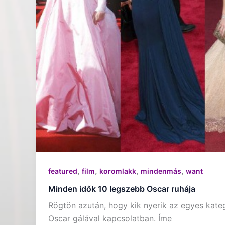
,
,
,
,
featured
film
koromlakk
mindenmás
want
Minden idők 10 legszebb Oscar ruhája
Rögtön azután, hogy kik nyerik az egyes kateg
Oscar gálával kapcsolatban. Íme