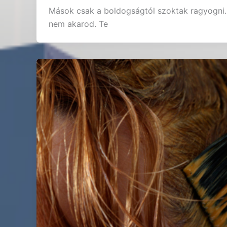
Mások csak a boldogságtól szoktak ragyogni. 
nem akarod. Te