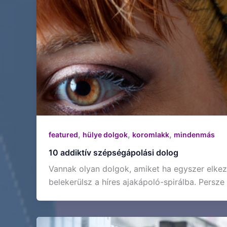
,
,
,
featured
hülye dolgok
koromlakk
mindenmás
10 addiktív szépségápolási dolog
Vannak olyan dolgok, amiket ha egyszer elke
belekerülsz a híres ajakápoló-spirálba. Persz