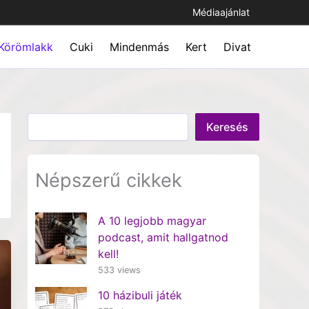
Médiaajánlat
Körömlakk
Cuki
Mindenmás
Kert
Divat
Keresés
Keresés
Népszerű cikkek
A 10 legjobb magyar
podcast, amit hallgatnod
kell!
533 views
10 házibuli játék