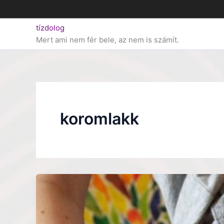
Skip
to
tízdolog
content
Mert ami nem fér bele, az nem is számít.
koromlakk