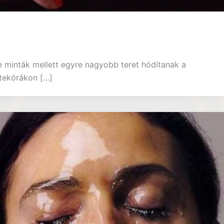
ge minták mellett egyre nagyobb teret hódítanak a
tekórákon […]