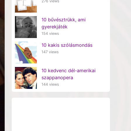
276 views
10 bűvésztrükk, ami
gyerekjáték
154 views
10 kakis szólásmondás
147 views
10 kedvenc dél-amerikai
szappanopera
144 views