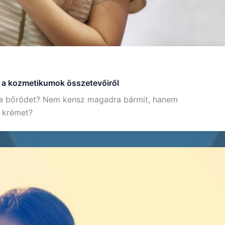
z” a kozmetikumok összetevőiről
d a bőrödet? Nem kensz magadra bármit, hanem
 krémet?