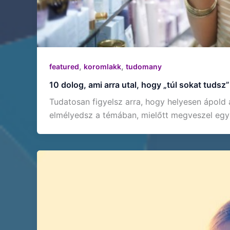
,
,
featured
koromlakk
tudomany
10 dolog, ami arra utal, hogy „túl sokat tuds
Tudatosan figyelsz arra, hogy helyesen ápol
elmélyedsz a témában, mielőtt megveszel egy