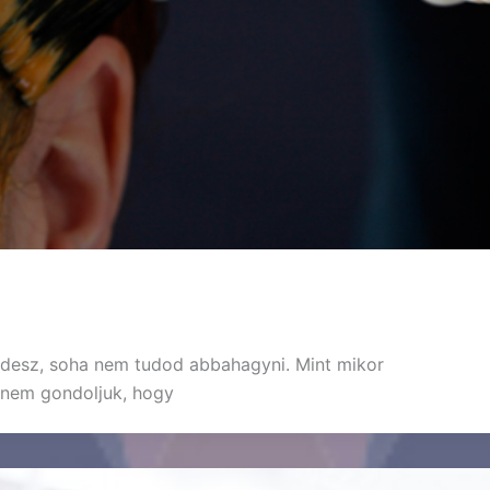
zdesz, soha nem tudod abbahagyni. Mint mikor
e nem gondoljuk, hogy