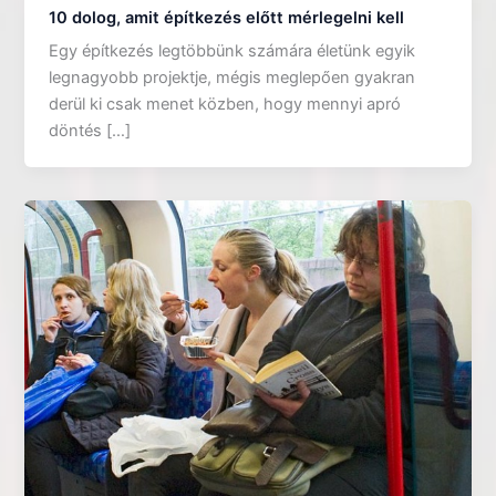
10 dolog, amit építkezés előtt mérlegelni kell
Egy építkezés legtöbbünk számára életünk egyik
legnagyobb projektje, mégis meglepően gyakran
derül ki csak menet közben, hogy mennyi apró
döntés […]