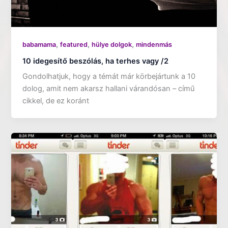
,
,
,
babamama
featured
hülye dolgok
mindenmás
10 idegesítő beszólás, ha terhes vagy /2
Gondolhatjuk, hogy a témát már körbejártunk a 10
dolog, amit nem akarsz hallani várandósan – című
cikkel, de ez koránt