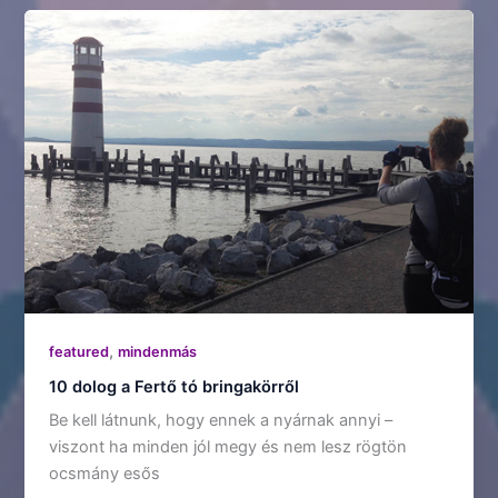
,
featured
mindenmás
10 dolog a Fertő tó bringakörről
Be kell látnunk, hogy ennek a nyárnak annyi –
viszont ha minden jól megy és nem lesz rögtön
ocsmány esős