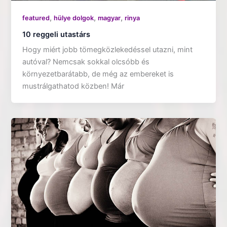
,
,
,
featured
hülye dolgok
magyar
rinya
10 reggeli utastárs
Hogy miért jobb tömegközlekedéssel utazni, mint
autóval? Nemcsak sokkal olcsóbb és
környezetbarátabb, de még az embereket is
mustrálgathatod közben! Már