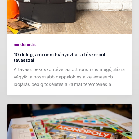
mindenmás
10 dolog, ami nem hiányozhat a fészerből
tavasszal
A tavasz beköszöntével az otthonunk is megújulásra
vágyik, a hosszabb nappalok és a kellemesebb
időjárás pedig tökéletes alkalmat teremtenek a