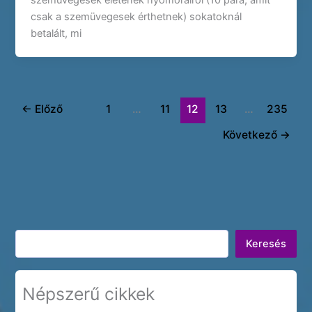
szemüvegesek életének nyomorairól (10 para, amit
csak a szemüvegesek érthetnek) sokatoknál
betalált, mi
←
Előző
1
…
11
12
13
…
235
Következő
→
Keresés
Keresés
Népszerű cikkek