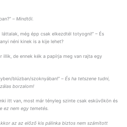
bban?” –
Mindtől.
láttalak, még épp csak elkezdtél totyogni!” – És
nyi néni kinek is a kije lehet?
illik, de ennek kék a papírja meg van rajta egy
nyben/blúzban/szoknyában!” –
És ha tetszene tudni,
zálas borzalom!
nki itt van, most már tényleg szinte csak esküvőkön és
re ez nem egy temetés.
kkor az az előző kis pálinka biztos nem számított