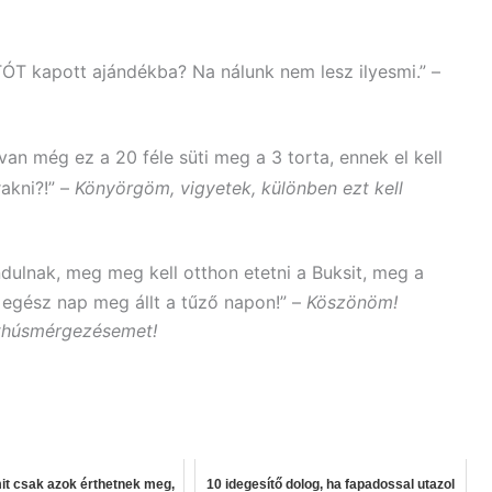
ÓT kapott ajándékba? Na nálunk nem lesz ilyesmi.” –
van még ez a 20 féle süti meg a 3 torta, ennek el kell
akni?!” –
Könyörgöm, vigyetek, különben ezt kell
ndulnak, meg meg kell otthon etetni a Buksit, meg a
t egész nap meg állt a tűző napon!” –
Köszönöm!
tthúsmérgezésemet!
mit csak azok érthetnek meg,
10 idegesítő dolog, ha fapadossal utazol