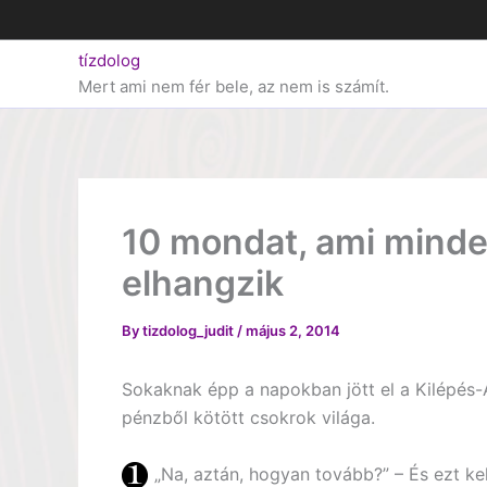
Skip
to
tízdolog
content
Mert ami nem fér bele, az nem is számít.
10 mondat, ami minde
elhangzik
By
tizdolog_judit
/
május 2, 2014
Sokaknak épp a napokban jött el a Kilépés
pénzből kötött csokrok világa.
„Na, aztán, hogyan tovább?” – És ezt ke