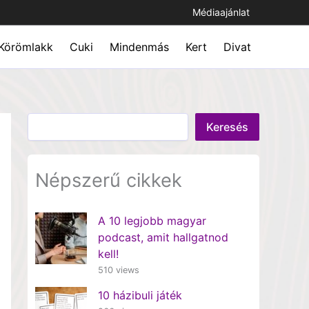
Médiaajánlat
Körömlakk
Cuki
Mindenmás
Kert
Divat
Keresés
Keresés
Népszerű cikkek
A 10 legjobb magyar
podcast, amit hallgatnod
kell!
510 views
10 házibuli játék