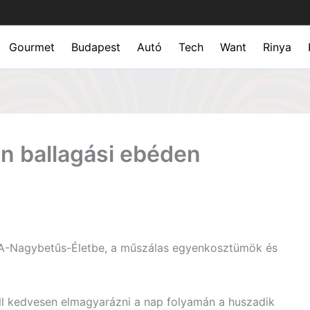
Gourmet
Budapest
Autó
Tech
Want
Rinya
n ballagási ebéden
-A-Nagybetűs-Életbe, a műszálas egyenkosztümök és
ll kedvesen elmagyarázni a nap folyamán a huszadik