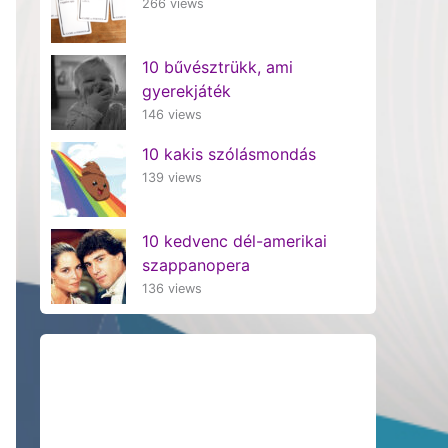
266 views
10 bűvésztrükk, ami
gyerekjáték
146 views
10 kakis szólásmondás
139 views
10 kedvenc dél-amerikai
szappanopera
136 views