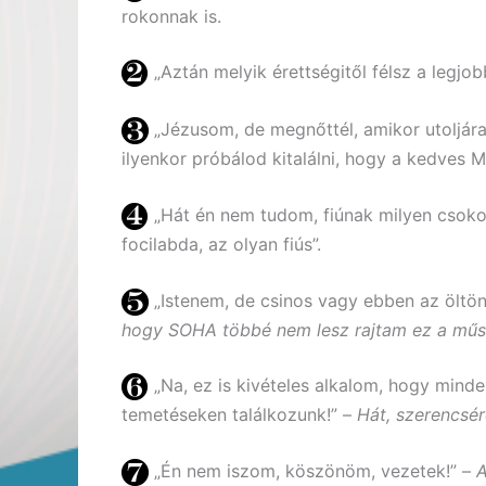
rokonnak is.
„Aztán melyik érettségitől félsz a legjo
„Jézusom, de megnőttél, amikor utoljára 
ilyenkor próbálod kitalálni, hogy a kedves Ma
„Hát én nem tudom, fiúnak milyen csokor 
focilabda, az olyan fiús”.
„Istenem, de csinos vagy ebben az öltö
hogy SOHA többé nem lesz rajtam ez a műs
„Na, ez is kivételes alkalom, hogy minde
temetéseken találkozunk!” –
Hát, szerencsé
„Én nem iszom, köszönöm, vezetek!” –
A