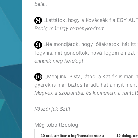
bele..
„Láttátok, hogy a Kovácsék fia EGY AUT
Pedig már úgy reménykedtem.
„Ne mondjátok, hogy jóllaktatok, hát itt 
fogynia, mit gondoltok, hová fogom én ezt r
ennünk még hetekig!
„Menjünk, Pista, látod, a Katiék is már i
gyerek is már biztos fáradt, hát annyit men
Megyek a szobámba, és kipihenem a ránto
Köszönjük Szti!
Még több tízdolog:
10 étel, amiben a legfinomabb rész a
10 dolog, a