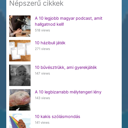
Népszerű cikkek
A 10 legjobb magyar podcast, amit
hallgatnod kell!
518 views
10 házibuli játék
271 views
10 bűvésztrükk, ami gyerekjáték
147 views
A 10 legbizarrabb mélytengeri lény
143 views
10 kakis szólásmondás
141 views