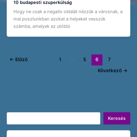
10 budapesti szuperkúlság
Hogy ne csak a negatív oldalát nézzük a városnak, a
mai posztunkban azokat a helyeket vesszük
számba, amelyek az utóbbi
←
Előző
1
…
5
6
7
Következő
→
Keresés
Keresés