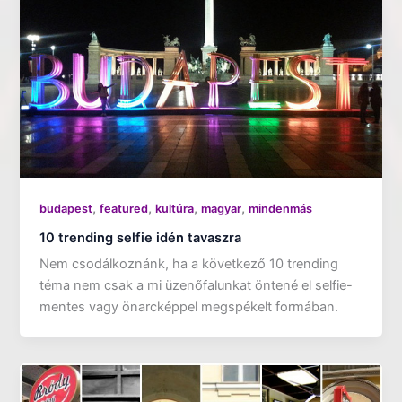
,
,
,
,
budapest
featured
kultúra
magyar
mindenmás
10 trending selfie idén tavaszra
Nem csodálkoznánk, ha a következő 10 trending
téma nem csak a mi üzenőfalunkat öntené el selfie-
mentes vagy önarcképpel megspékelt formában.