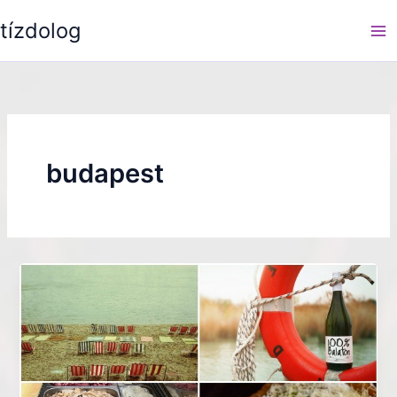
Skip
tízdolog
to
content
budapest