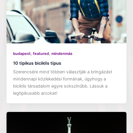
,
,
budapest
featured
mindenmás
10 tipikus biciklis típus
Szerencsére mind többen választják a bringázást
mindennapi közlekedési formának, úgyhogy a
biciklis társadalom egyre sokszínűbb. Lássuk a
legtipikusabb arcokat!