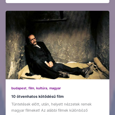
,
,
,
budapest
film
kultúra
magyar
10 ötvenhatos kötődésű film
Tüntetések előtt, után, helyett nézzetek remek
magyar filmeket! Az alábbi filmek különböző