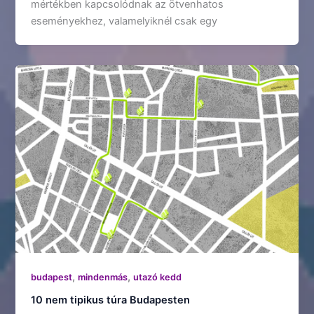
mértékben kapcsolódnak az ötvenhatos
eseményekhez, valamelyiknél csak egy
,
,
budapest
mindenmás
utazó kedd
10 nem tipikus túra Budapesten