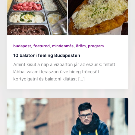
,
,
,
,
budapest
featured
mindenmás
öröm
program
10 balatoni feeling Budapesten
Amint kisüt a nap a vízparton jár az eszünk: feltett
lábbal valami teraszon ülve hideg fröccsöt
kortyolgatni és balatoni kilátást […]