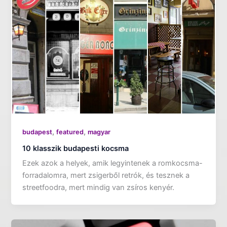
,
,
budapest
featured
magyar
10 klasszik budapesti kocsma
Ezek azok a helyek, amik legyintenek a romkocsma-
forradalomra, mert zsigerből retrók, és tesznek a
streetfoodra, mert mindig van zsíros kenyér.