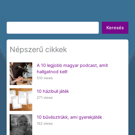
Keresés
Keresés
Népszerű cikkek
A 10 legjobb magyar podcast, amit
hallgatnod kell!
510 views
10 házibuli játék
271 views
10 bűvésztrükk, ami gyerekjáték
152 views