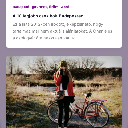
,
,
,
budapest
gourmet
öröm
want
A 10 legjobb csokibolt Budapesten
Ez a lista 2012-ben íródott, elképzelhető, hogy
tartalmaz már nem aktuális ajánlatokat. A Charlie és
a csokigyár óta hasztalan várjuk