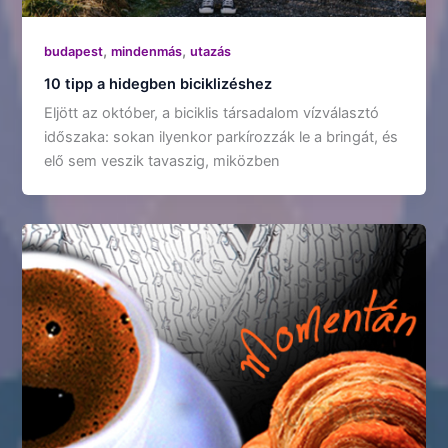
,
,
budapest
mindenmás
utazás
10 tipp a hidegben biciklizéshez
Eljött az október, a biciklis társadalom vízválasztó
időszaka: sokan ilyenkor parkírozzák le a bringát, és
elő sem veszik tavaszig, miközben