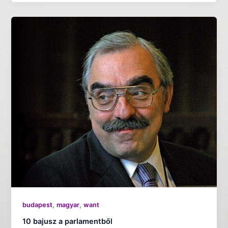
,
,
budapest
magyar
want
10 bajusz a parlamentből