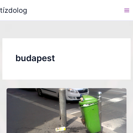
Skip
tízdolog
to
content
budapest