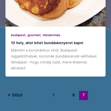
,
,
budapest
gourmet
mindenmás
10 hely, ahol lehet bundáskenyeret kapni
Mármint a konyhánkon kívül. Budapesti
reggelizőhelyek, kocsmák bundáskenyér-lelőhelyei
térképpel – hogy mindig tudd, merre érdemes
elindulni!
←
Előző
1
…
6
7