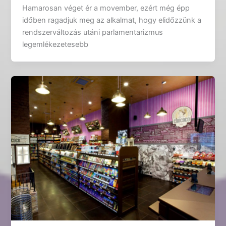
Hamarosan véget ér a movember, ezért még épp
időben ragadjuk meg az alkalmat, hogy elidőzzünk a
rendszerváltozás utáni parlamentarizmus
legemlékezetesebb