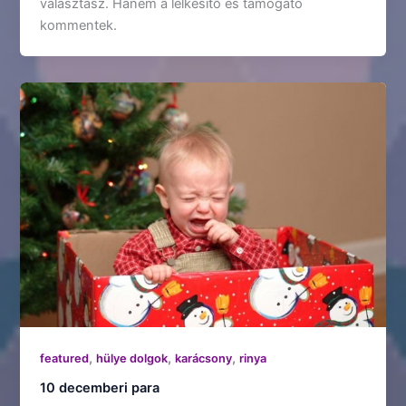
választasz. Hanem a lelkesítő és támogató
kommentek.
,
,
,
featured
hülye dolgok
karácsony
rinya
10 decemberi para