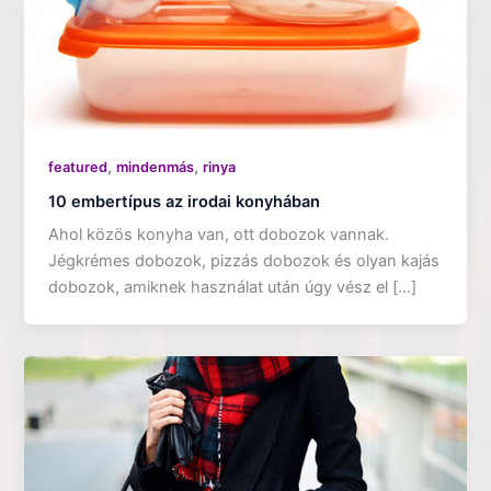
,
,
featured
mindenmás
rinya
10 embertípus az irodai konyhában
Ahol közös konyha van, ott dobozok vannak.
Jégkrémes dobozok, pizzás dobozok és olyan kajás
dobozok, amiknek használat után úgy vész el […]