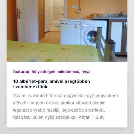
,
,
,
featured
hülye dolgok
mindenmás
rinya
10 albérlet-para, amivel a legtöbben
szembenéztünk
Valamit valamiért. Kertvárosi/vidéki egyetemistaként
először nagyon örülsz, amikor kifogod álmaid
legalacsonyabb rezsijű, legolcsóbb albérletét.
Ráadásul külön nyíló szobákkal! Aztán 1-2 év