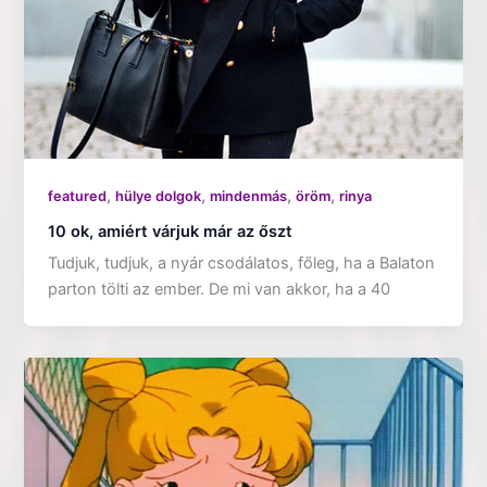
,
,
,
,
featured
hülye dolgok
mindenmás
öröm
rinya
10 ok, amiért várjuk már az őszt
Tudjuk, tudjuk, a nyár csodálatos, főleg, ha a Balaton
parton tölti az ember. De mi van akkor, ha a 40