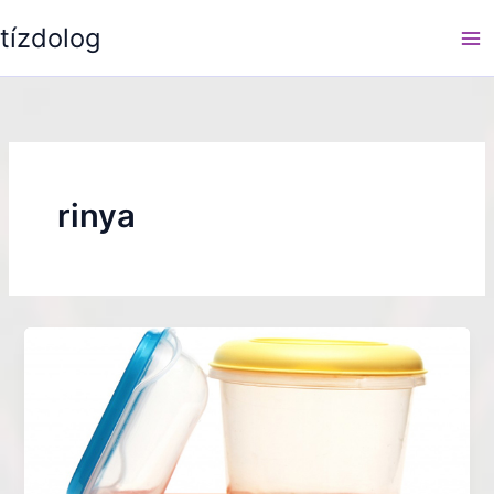
Skip
tízdolog
to
content
rinya