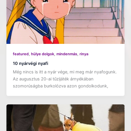
,
,
,
featured
hülye dolgok
mindenmás
rinya
10 nyárvégi nyafi
Még nincs is itt a nyár vége, mi meg már nyafogunk.
Az augusztus 20-ai tűzijáték árnyékában
szomorúságba burkolózva azon gondolkodunk,