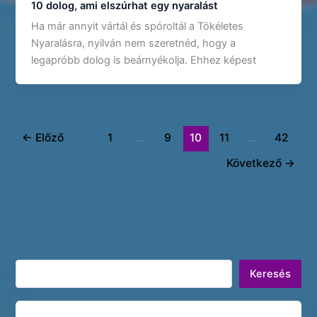
10 dolog, ami elszúrhat egy nyaralást
Ha már annyit vártál és spóroltál a Tökéletes
Nyaralásra, nyilván nem szeretnéd, hogy a
legapróbb dolog is beárnyékolja. Ehhez képest
←
Előző
1
…
9
10
11
…
42
Következő
→
Keresés
Keresés