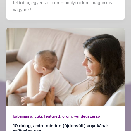
feldobni, egyedivé tenni – amilyenek mi magunk is
vagyunk!
,
,
,
,
babamama
cuki
featured
öröm
vendegszerzo
10 dolog, amire minden (újdonsült) anyukának
szüksége van