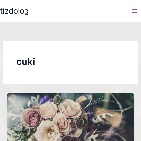
Skip
tízdolog
to
content
cuki