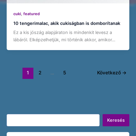
,
cuki
featured
10 tengerimalac, akik cukiságban is domborítanak
Ez a kis jószág alapjáraton is mindenkit levesz a
lábáról. Elképzelhetjük, mi történik akkor, amikor…
1
2
…
5
Következő
→
Keresés
Keresés