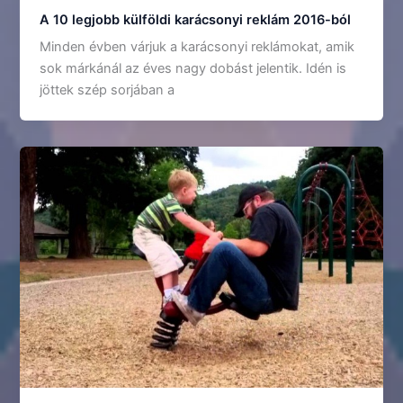
A 10 legjobb külföldi karácsonyi reklám 2016-ból
Minden évben várjuk a karácsonyi reklámokat, amik
sok márkánál az éves nagy dobást jelentik. Idén is
jöttek szép sorjában a