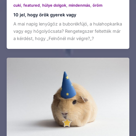
,
,
,
,
cuki
featured
hülye dolgok
mindenmás
öröm
10 jel, hogy örök gyerek vagy
A mai napig lenyűgöz a buborékfújó, a hulahopkarika
vagy egy hógolyócsata? Rengetegszer feltették már
a kérdést, hogy „Felnőnél már végre?„?