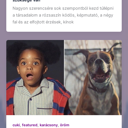
Nagyon szerencsére sok szempontból kezd túllépni
a társadalom a rózsaszín ködös, képmutató, a négy
fal és az elfojtott érzések, kínok
,
,
,
cuki
featured
karácsony
öröm