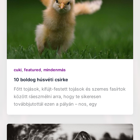
,
,
cuki
featured
mindenmás
10 boldog húsvéti csirke
Főtt tojások, kifújt-festett tojások és szemes fasírtok
között ráeszmélni arra, hogy te sikeresen
továbbjutottál ezen a pályán – nos, egy