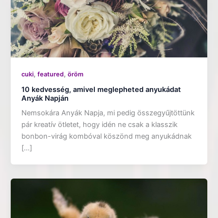
,
,
cuki
featured
öröm
10 kedvesség, amivel meglepheted anyukádat
Anyák Napján
Nemsokára Anyák Napja, mi pedig összegyűjtöttünk
pár kreatív ötletet, hogy idén ne csak a klasszik
bonbon-virág kombóval köszönd meg anyukádnak
[…]