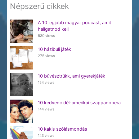
Népszerű cikkek
A 10 legjobb magyar podcast, amit
hallgatnod kell!
530 views
10 házibuli játék
275 views
10 bűvésztrükk, ami gyerekjáték
154 views
10 kedvenc dél-amerikai szappanopera
144 views
10 kakis szólásmondás
143 views