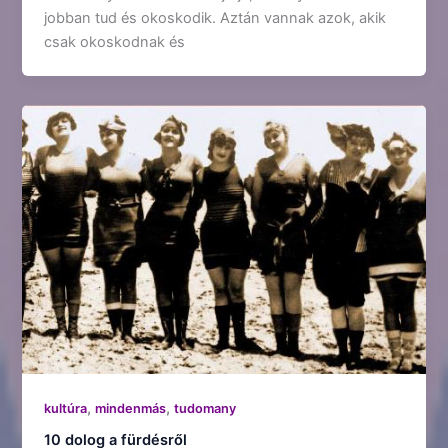
jobban tud és okoskodik. Aztán vannak azok, akik
csak okoskodnak és
,
,
kultúra
mindenmás
tudomany
10 dolog a fürdésről