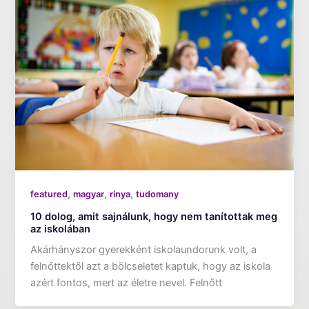
,
,
,
featured
magyar
rinya
tudomany
10 dolog, amit sajnálunk, hogy nem tanítottak meg
az iskolában
Akárhányszor gyerekként iskolaundorunk volt, a
felnőttektől azt a bölcseletet kaptuk, hogy az iskola
azért fontos, mert az életre nevel. Felnőtt