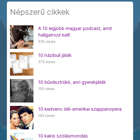
Népszerű cikkek
A 10 legjobb magyar podcast, amit
hallgatnod kell!
535 views
10 házibuli játék
270 views
10 bűvésztrükk, ami gyerekjáték
155 views
10 kedvenc dél-amerikai szappanopera
143 views
10 kakis szólásmondás