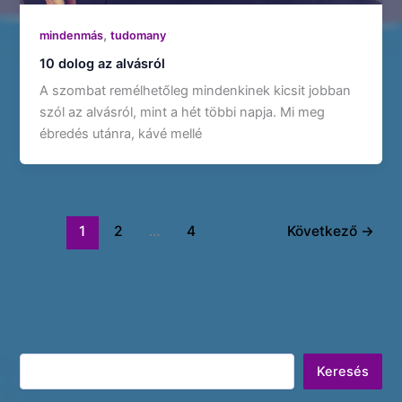
,
mindenmás
tudomany
10 dolog az alvásról
A szombat remélhetőleg mindenkinek kicsit jobban
szól az alvásról, mint a hét többi napja. Mi meg
ébredés utánra, kávé mellé
1
2
…
4
Következő
→
Keresés
Keresés