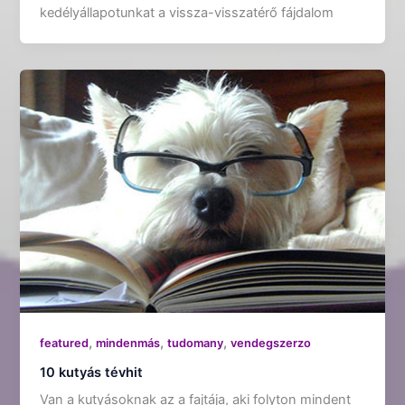
kedélyállapotunkat a vissza-visszatérő fájdalom
,
,
,
featured
mindenmás
tudomany
vendegszerzo
10 kutyás tévhit
Van a kutyásoknak az a fajtája, aki folyton mindent