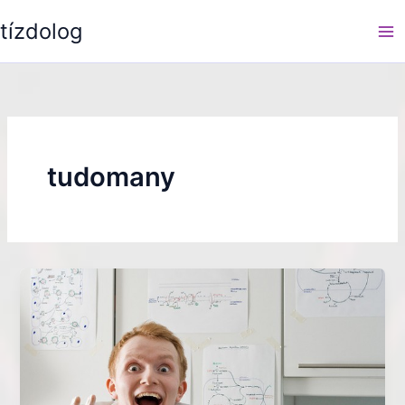
Skip
tízdolog
to
content
tudomany